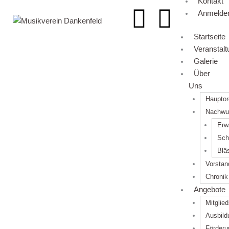
Kontakt
F
I
Anmelde
a
n
Startseite
Veranstal
c
s
Galerie
Über
e
t
Uns
Hauptor
b
a
Nachwu
Erw
o
g
Sch
Blä
o
r
Vorstan
Chronik
k
a
Angebote
Mitglie
m
Ausbild
Förderu