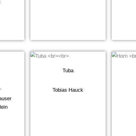
s
Tuba
r
Tobias Hauck
auser
lein