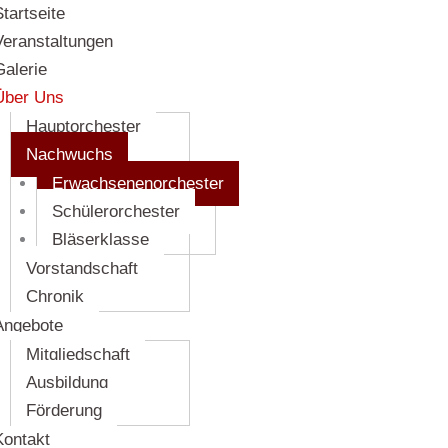
Startseite
Veranstaltungen
Galerie
Über Uns
Hauptorchester
Nachwuchs
Erwachsenenorchester
Schülerorchester
Bläserklasse
Vorstandschaft
Chronik
Angebote
Mitgliedschaft
Ausbildung
Förderung
Kontakt