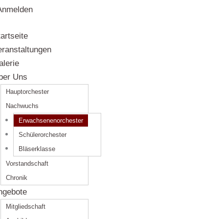
Anmelden
artseite
eranstaltungen
alerie
ber Uns
Hauptorchester
Nachwuchs
Erwachsenenorchester
Schülerorchester
Bläserklasse
Vorstandschaft
Chronik
ngebote
Mitgliedschaft