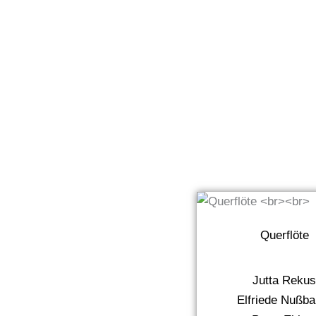
Querflöte
Jutta Reku
Elfriede Nußb