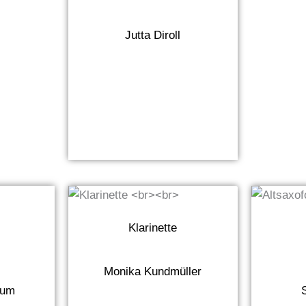
Jutta Diroll
Klarinette
s
Monika Kundmüller
aum